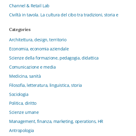
Channel & Retail Lab
Civiltà in tavola. La cultura del cibo tra tradizioni, storia e
diritto
Categories
Collana del Dipartimento di Scienze Aziendali, Management
e Innovation Systems
Architettura, design, territorio
Collana di Architettura. Nuova Serie
Economia, economia aziendale
Collana del Dipartimento di Sociologia e Diritto
Scienze della formazione, pedagogia, didattica
dell’Economia Università di Bologna
Comunicazione e media
Collana di Clinica della formazione
Medicina, sanità
Collana di Ragioneria ed Economia Aziendale - SIDREA
Filosofia, letteratura, linguistica, storia
Collana di Storia delle istituzioni educative e della
Letteratura per l’Infanzia
Sociologia
Collana di Studi e Ricerche Aziendali
Politica, diritto
Collana ISMU
Scienze umane
Collana Tendenze Salute e Sanità ETS
Management, finanza, marketing, operations, HR
Computational Social Science
Antropologia