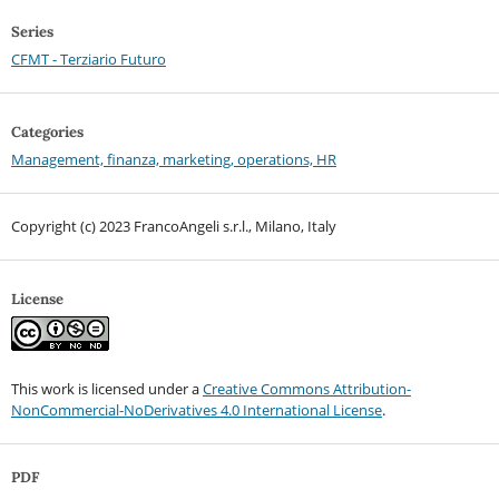
Series
CFMT - Terziario Futuro
Categories
Management, finanza, marketing, operations, HR
Copyright (c) 2023 FrancoAngeli s.r.l., Milano, Italy
License
This work is licensed under a
Creative Commons Attribution-
NonCommercial-NoDerivatives 4.0 International License
.
PDF