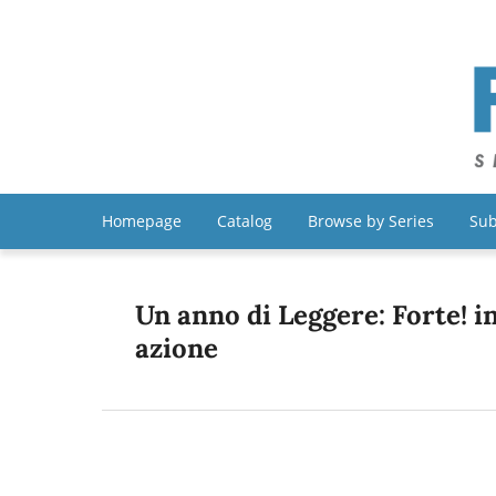
Homepage
Catalog
Browse by Series
Sub
Un anno di Leggere: Forte! i
azione