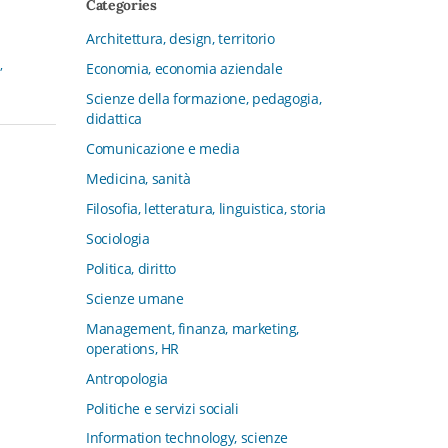
Categories
CFMT - Terziario Futuro
Architettura, design, territorio
Channel & Retail Lab
,
Economia, economia aziendale
Civiltà in tavola. La cultura del cibo
tra tradizioni, storia e diritto
Scienze della formazione, pedagogia,
didattica
Collana del Dipartimento di Scienze
Aziendali, Management e Innovation
Comunicazione e media
Systems
Medicina, sanità
Collana di Architettura. Nuova Serie
Filosofia, letteratura, linguistica, storia
Collana del Dipartimento di
Sociologia
Sociologia e Diritto dell’Economia
Università di Bologna
Politica, diritto
Collana di Clinica della formazione
Scienze umane
Collana di Ragioneria ed Economia
Management, finanza, marketing,
Aziendale - SIDREA
operations, HR
Collana di Storia delle istituzioni
Antropologia
educative e della Letteratura per
Politiche e servizi sociali
l’Infanzia
Information technology, scienze
Collana di Studi e Ricerche Aziendali