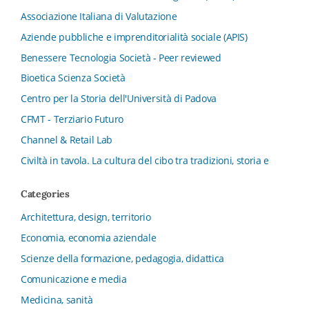
Associazione Italiana di Valutazione
Aziende pubbliche e imprenditorialità sociale (APIS)
Benessere Tecnologia Società - Peer reviewed
Bioetica Scienza Società
Centro per la Storia dell'Università di Padova
CFMT - Terziario Futuro
Channel & Retail Lab
Civiltà in tavola. La cultura del cibo tra tradizioni, storia e
diritto
Categories
Collana del Dipartimento di Scienze Aziendali, Management
e Innovation Systems
Architettura, design, territorio
Collana di Architettura. Nuova Serie
Economia, economia aziendale
Collana del Dipartimento di Sociologia e Diritto
Scienze della formazione, pedagogia, didattica
dell’Economia Università di Bologna
Comunicazione e media
Collana di Clinica della formazione
Medicina, sanità
Collana di Ragioneria ed Economia Aziendale - SIDREA