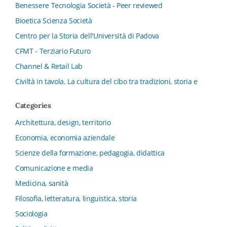
Benessere Tecnologia Società - Peer reviewed
Bioetica Scienza Società
Centro per la Storia dell'Università di Padova
CFMT - Terziario Futuro
Channel & Retail Lab
Civiltà in tavola. La cultura del cibo tra tradizioni, storia e
diritto
Categories
Collana del Dipartimento di Scienze Aziendali, Management
e Innovation Systems
Architettura, design, territorio
Collana di Architettura. Nuova Serie
Economia, economia aziendale
Collana del Dipartimento di Sociologia e Diritto
Scienze della formazione, pedagogia, didattica
dell’Economia Università di Bologna
Comunicazione e media
Collana di Clinica della formazione
Medicina, sanità
Collana di Ragioneria ed Economia Aziendale - SIDREA
Filosofia, letteratura, linguistica, storia
Collana di Storia delle istituzioni educative e della
Letteratura per l’Infanzia
Sociologia