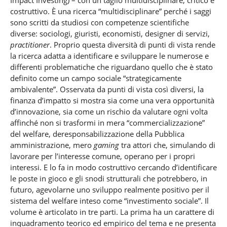
Impact Investing) – con un taglio multidisciplinare, critico e
costruttivo. È una ricerca “multidisciplinare” perché i saggi
sono scritti da studiosi con competenze scientifiche
diverse: sociologi, giuristi, economisti, designer di servizi,
practitioner
. Proprio questa diversità di punti di vista rende
la ricerca adatta a identificare e sviluppare le numerose e
differenti problematiche che riguardano quello che è stato
definito come un campo sociale “strategicamente
ambivalente”. Osservata da punti di vista così diversi, la
finanza d’impatto si mostra sia come una vera opportunità
d’innovazione, sia come un rischio da valutare ogni volta
affinché non si trasformi in mera “commercializzazione”
del welfare, deresponsabilizzazione della Pubblica
amministrazione, mero
gaming
tra attori che, simulando di
lavorare per l’interesse comune, operano per i propri
interessi. E lo fa in modo costruttivo cercando d’identificare
le poste in gioco e gli snodi strutturali che potrebbero, in
futuro, agevolarne uno sviluppo realmente positivo per il
sistema del welfare inteso come “investimento sociale”. Il
volume è articolato in tre parti. La prima ha un carattere di
inquadramento teorico ed empirico del tema e ne presenta