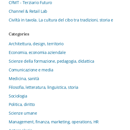
CFMT - Terziario Futuro
Channel & Retail Lab
Civiltà in tavola. La cultura del cibo tra tradizioni, storia e
diritto
Categories
Collana del Dipartimento di Scienze Aziendali, Management
e Innovation Systems
Architettura, design, territorio
Collana di Architettura. Nuova Serie
Economia, economia aziendale
Collana del Dipartimento di Sociologia e Diritto
Scienze della formazione, pedagogia, didattica
dell’Economia Università di Bologna
Comunicazione e media
Collana di Clinica della formazione
Medicina, sanità
Collana di Ragioneria ed Economia Aziendale - SIDREA
Filosofia, letteratura, linguistica, storia
Collana di Storia delle istituzioni educative e della
Letteratura per l’Infanzia
Sociologia
Collana di Studi e Ricerche Aziendali
Politica, diritto
Collana ISMU
Scienze umane
Collana Tendenze Salute e Sanità ETS
Management, finanza, marketing, operations, HR