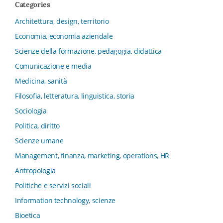
Categories
Collana del Dipartimento di Scienze Aziendali, Management
e Innovation Systems
Architettura, design, territorio
Collana di Architettura. Nuova Serie
Economia, economia aziendale
Collana del Dipartimento di Sociologia e Diritto
Scienze della formazione, pedagogia, didattica
dell’Economia Università di Bologna
Comunicazione e media
Collana di Clinica della formazione
Medicina, sanità
Collana di Ragioneria ed Economia Aziendale - SIDREA
Filosofia, letteratura, linguistica, storia
Collana di Storia delle istituzioni educative e della
Letteratura per l’Infanzia
Sociologia
Collana di Studi e Ricerche Aziendali
Politica, diritto
Collana ISMU
Scienze umane
Collana Tendenze Salute e Sanità ETS
Management, finanza, marketing, operations, HR
Computational Social Science
Antropologia
Comunicazione, Istituzioni, Mutamento Sociale
Politiche e servizi sociali
Condivisione del sapere nel servizio sociale
Information technology, scienze
Conoscenza, formazione, tecnologie
Bioetica